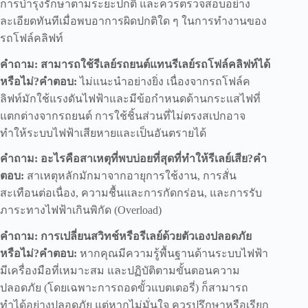
การบำรุงรักษาตามระยะปกติ และควรตรวจสอบอย่าง
ละเอียดทันทีเมื่อพบอาการผิดปกติใด ๆ ในการทำงานของ
รถโฟล์คลิฟท์
คำถาม: สามารถใช้รีเลย์รถยนต์แทนรีเลย์รถโฟล์คลิฟท์ได้
หรือไม่?คำตอบ:
ไม่แนะนำอย่างยิ่ง เนื่องจากรถโฟล์ค
ลิฟท์มักใช้แรงดันไฟฟ้าและมีข้อกำหนดด้านกระแสไฟที่
แตกต่างจากรถยนต์ การใช้ชิ้นส่วนที่ไม่ตรงสเปกอาจ
ทำให้ระบบไฟฟ้าเสียหายและเป็นอันตรายได้
คำถาม: อะไรคือสาเหตุที่พบบ่อยที่สุดที่ทำให้รีเลย์เสีย?คำ
ตอบ:
สาเหตุหลักมักมาจากอายุการใช้งาน, การสั่น
สะเทือนต่อเนื่อง, ความชื้นและการกัดกร่อน, และการรับ
ภาระทางไฟฟ้าเกินพิกัด (Overload)
คำถาม: การเปลี่ยนสวิทช์หรือรีเลย์ด้วยตัวเองปลอดภัย
หรือไม่?คำตอบ:
หากคุณมีความรู้พื้นฐานด้านระบบไฟฟ้า
มีเครื่องมือที่เหมาะสม และปฏิบัติตามขั้นตอนความ
ปลอดภัย (โดยเฉพาะการถอดขั้วแบตเตอรี่) ก็สามารถ
ทำได้อย่างปลอดภัย แต่หากไม่มั่นใจ ควรปรึกษาหรือเรียก