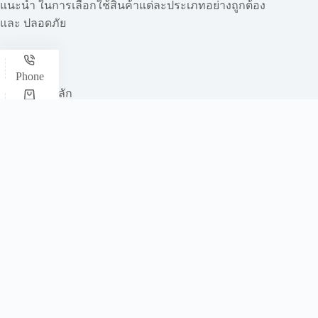
แนะนำ ในการเลือกใช้สินค้าแต่ละประเภทอย่างถูกต้อง
และ ปลอดภัย
Phone
หน้าหลัก
สินค้าทั้งหมด
Shop
อะไหล่อุปกรณ์รถโฟล์คลิฟท์
Add LINE
บทความ
ติดต่อเรา
สำนักงานใหญ่ :
เลขที่ 288/3-5 หมู่3 ถนนวัดหนามแดง ต.บางพลี
ใหญ่ อ.บางพลี จ.สมุทรปราการ 10540
โทร :
098-9630259
Fax :
02-130-6221
Email: