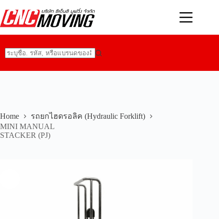
Skip
to
content
No
results
Home
รถยกไฮดรอลิค (Hydraulic Forklift)
MINI MANUAL
STACKER (PJ)