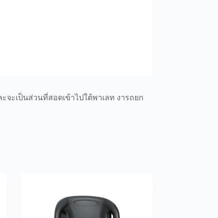
ละจะเป็นส่วนที่สอดเข้าไปใต้พาเลท งารถยก