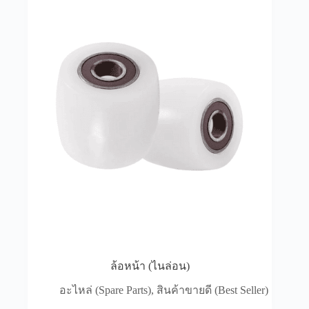
อุปกรณ์เสริมอีกเยอะแยะเลย ที่ช่วยให้การทำงานมัน
ง่ายขึ้น ปลอดภัยขึ้น หรือว่าตอบโจทย์การใช้งานที่มัน
เฉพาะเจาะจงมากขึ้นได้อีกด้วย ลองนึกภาพว่าเราแต่ง
รถยนต์ อุปกรณ์เสริมพวกนี้ก็เหมือนกันแหละ แต่เป็น
เวอร์ชั่นสำหรับรถโฟล์คลิฟท์
ไฟและกระจก
ไฟส่องสว่างนี่สำคัญมาก โดยเฉพาะเวลาทำงานในที่
แสงน้อย หรือตอนกลางคืน ไฟดีๆ ช่วยให้มองเห็น
ชัดเจน ลดอุบัติเหตุได้เยอะเลย ส่วนกระจกก็ช่วยให้
มองเห็นรอบข้างได้ง่ายขึ้น ลดจุดอับสายตา ทำให้ขับขี่
ปลอดภัยขึ้นเยอะเลยนะ
ถ้าต้องถอยรถในที่แคบๆ แล้ว
ไม่มีกระจก มันจะลำบากขนาดไหน
ระบบกล้อง
ล้อหน้า (ไนล่อน)
เดี๋ยวนี้รถโฟล์คลิฟท์หลายคันก็ติดกล้อง กล้องพวกนี้
ช่วยให้มองเห็นพื้นที่ที่เข้าถึงยากได้ง่ายขึ้น อย่างเช่น
อะไหล่ (Spare Parts)
,
สินค้าขายดี (Best Seller)
เวลายกของขึ้นที่สูงๆ หรือเวลาทำงานในที่ที่มองเห็น