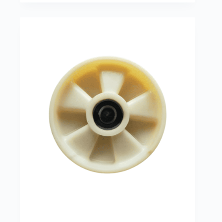
ไม่ชัดเจน กล้องมันช่วยเพิ่มความแม่นยำและความ
ปลอดภัยได้เยอะเลย
ส่วนต่อขยายของโช้ค
บางทีเราก็ต้องยกของที่มีขนาดใหญ่ หรือมีรูปทรงที่
มันแปลกๆ ส่วนต่อขยายของโช้คพวกนี้แหละที่จะเข้า
มาช่วย ทำให้ยกของได้มั่นคงขึ้น ป้องกันของหล่นเสีย
หายได้ดีเลย
การบำรุงรักษารถโฟล์คลิฟท์
การบำรุงรักษารถโฟล์คลิฟท์เป็นสิ่งสำคัญที่ไม่ควร
มองข้าม เพื่อให้รถโฟล์คลิฟท์สามารถทำงานได้อย่าง
เต็มประสิทธิภาพและปลอดภัย การบำรุงรักษาที่ถูก
ต้องจะช่วยลดความเสี่ยงของการเกิดอุบัติเหตุและลด
ค่าใช้จ่ายในการซ่อมแซมในระยะยาว ลองนึกภาพว่า
ถ้าเราไม่ดูแลรถยนต์ส่วนตัวเลย จะเกิดอะไรขึ้น? รถ
โฟล์คลิฟท์ก็เช่นกันครับ ต้องดูแลอย่างสม่ำเสมอ