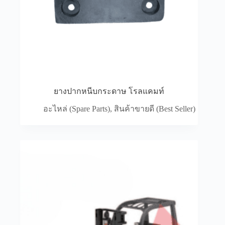
ทำงานและทำให้การทำงานเป็นไปอย่างราบรื่นมาก
ขึ้น
การเลือกใช้อุปกรณ์ที่มีคุณภาพสูงยังส่งผลดีต่อ
ประสิทธิภาพโดยรวมของรถโฟล์คลิฟท์
ทำให้
สามารถยกและเคลื่อนย้ายสินค้าได้มากขึ้นในเวลาที่
เท่ากัน
การลดค่าใช้จ่ายในการซ่อมบำรุง
การบำรุงรักษารถโฟล์คลิฟท์อย่างสม่ำเสมอและการ
ยางปากหนีบกระดาษ โรลแคมท์
เปลี่ยนตามระยะเวลาที่กำหนดสามารถช่วยลดค่าใช้
อะไหล่ (Spare Parts)
,
สินค้าขายดี (Best Seller)
จ่ายในการซ่อมบำรุงในระยะยาวได้ การปล่อยปละ
ละเลยไม่ดูแลรักษาอาจทำให้เกิดความเสียหายที่ร้าย
แรงขึ้น ซึ่งจะต้องเสียค่าใช้จ่ายในการซ่อมแซมที่สูง
กว่ามาก การมีเครื่องมือสำรองพร้อมใช้งานยังช่วยให้
สามารถซ่อมแซมรถโฟล์คลิฟท์ได้อย่างรวดเร็ว ลด
เวลาที่รถต้องหยุดทำงานและลดผลกระทบต่อการ
ดำเนินงาน
การยืดอายุการใช้งานรถโฟล์คลิฟท์