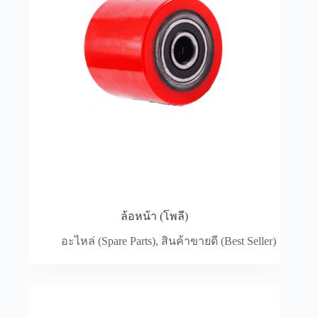
ยางตันโฟล์คลิฟท์
ยางตันเป็นอีกหนึ่งสิ่งสำคัญ ยางตันที่ดีต้องมีความ
ทนทาน สามารถรับน้ำหนักได้มาก และไม่แตกง่าย
เพราะรถโฟล์คลิฟท์ต้องวิ่งบนพื้นผิวที่ขรุขระและอาจ
มีเศษวัสดุต่างๆ การเลือกยางตันที่เหมาะสมจะช่วยลด
ความเสี่ยงในการเกิดอุบัติเหตุ
ล้อยูริเทน
ล้อยูริเทนเหมาะสำหรับรถโฟล์คลิฟท์ที่ใช้งานในพื้นที่
เรียบและต้องการความคล่องตัวสูง ล้อยูริเทนมี
คุณสมบัติในการยึดเกาะพื้นผิวได้ดีและไม่ทำให้พื้น
ล้อหน้า (โพลี)
เป็นรอย นอกจากนี้ยังมีเสียงที่เงียบกว่าเมื่อเทียบกับล้อ
อะไหล่ (Spare Parts)
,
สินค้าขายดี (Best Seller)
ประเภทอื่น
อุปกรณ์เสริมสำหรับรถโฟล์คลิฟท์
รถโฟล์คลิฟท์ไม่ได้มีแค่ตัวรถ เท่านั้น จริงๆ แล้วมันมี