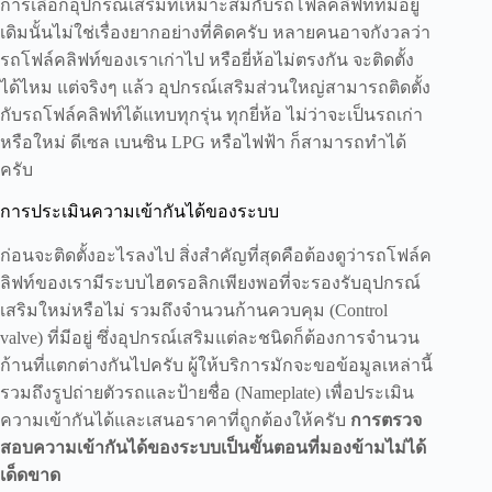
การเลือกอุปกรณ์เสริมที่เหมาะสมกับรถโฟล์คลิฟท์ที่มีอยู่
เดิมนั้นไม่ใช่เรื่องยากอย่างที่คิดครับ หลายคนอาจกังวลว่า
รถโฟล์คลิฟท์ของเราเก่าไป หรือยี่ห้อไม่ตรงกัน จะติดตั้ง
ได้ไหม แต่จริงๆ แล้ว อุปกรณ์เสริมส่วนใหญ่สามารถติดตั้ง
กับรถโฟล์คลิฟท์ได้แทบทุกรุ่น ทุกยี่ห้อ ไม่ว่าจะเป็นรถเก่า
หรือใหม่ ดีเซล เบนซิน LPG หรือไฟฟ้า ก็สามารถทำได้
ครับ
การประเมินความเข้ากันได้ของระบบ
ก่อนจะติดตั้งอะไรลงไป สิ่งสำคัญที่สุดคือต้องดูว่ารถโฟล์ค
ลิฟท์ของเรามีระบบไฮดรอลิกเพียงพอที่จะรองรับอุปกรณ์
เสริมใหม่หรือไม่ รวมถึงจำนวนก้านควบคุม (Control
valve) ที่มีอยู่ ซึ่งอุปกรณ์เสริมแต่ละชนิดก็ต้องการจำนวน
ก้านที่แตกต่างกันไปครับ ผู้ให้บริการมักจะขอข้อมูลเหล่านี้
รวมถึงรูปถ่ายตัวรถและป้ายชื่อ (Nameplate) เพื่อประเมิน
ความเข้ากันได้และเสนอราคาที่ถูกต้องให้ครับ
การตรวจ
สอบความเข้ากันได้ของระบบเป็นขั้นตอนที่มองข้ามไม่ได้
เด็ดขาด