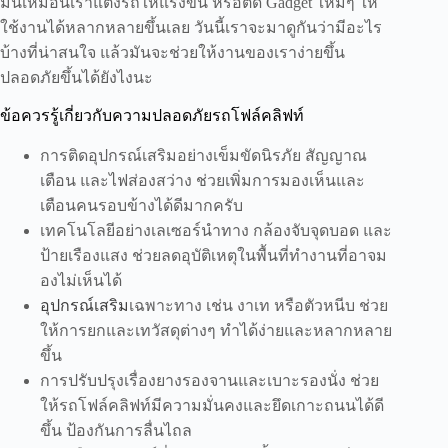
มันเหมือนเราแต่งรถให้แรงขึ้น หรือติด Gadget ใหม่ๆ ให้
ใช้งานได้หลากหลายขึ้นเลย วันนี้เราจะมาดูกันว่ามีอะไร
บ้างที่น่าสนใจ แล้วมันจะช่วยให้งานของเราง่ายขึ้น
ปลอดภัยขึ้นได้ยังไงนะ
ข้อควรรู้เกี่ยวกับความปลอดภัยรถโฟล์คลิฟท์
การติดอุปกรณ์เสริมอย่างเข็มขัดนิรภัย สัญญาณ
เตือน และไฟส่องสว่าง ช่วยเพิ่มการมองเห็นและ
เตือนคนรอบข้างได้ดีมากครับ
เทคโนโลยีอย่างเลเซอร์นำทาง กล้องจับจุดบอด และ
ป้ายเรืองแสง ช่วยลดอุบัติเหตุในพื้นที่ทำงานที่อาจม
องไม่เห็นได้
อุปกรณ์เสริม
เฉพาะทาง เช่น งาเท หรือตัวหนีบ ช่วย
ให้การยกและเทวัสดุต่างๆ ทำได้ง่ายและหลากหลาย
ขึ้น
การปรับปรุงเรื่องยางรองจานและเบาะรองนั่ง ช่วย
ให้รถโฟล์คลิฟท์มีความมั่นคงและยึดเกาะถนนได้ดี
ขึ้น ป้องกันการลื่นไถล